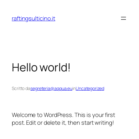
Vai
al
raftingsulticino.it
contenuto
Hello world!
Scritto da
segreteria@aqqua.eu
in
Uncategorized
Welcome to WordPress. This is your first
post. Edit or delete it, then start writing!